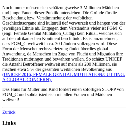
Noch immer müssen sich schätzungsweise 3 Millionen Mädchen
und junge Fauen dieser Praktik unterziehen. Die Gründe für die
Bescheidung bzw. Verstümmelung der weiblichen
Geschlechtsorgane sind kulturell tief verwurzelt und hängen von der
jeweiligen Ethnie ab. Entgegen dem Verständnis vieler ist FGM_C
(engl. Female Genital Mutilation_Cuttig) kein Ritual, welches sich
auf den afrikanischen Kontinent beschränkt. Es ist anzunehmen,
dass FGM_C weltweit in ca. 30 Ländern vollzogen wird. Diese
Form der Menschenrechtsverletzung findet überdies global
Anwendung, da Menschen im Zuge von Flucht und Migration ihre
Traditionen mitbringen und bewahren wollen. So schätzt UNICEF
die Anzahl Betroffener weltweit auf mehr als 200 Millionen, sie
machen etwa 5 % der gesamten weiblichen Bevölkerung aus
(UNICEF 2016, FEMALE GENITAL MUTILATION/CUTTING:
A GLOBAL CONCERN).
Das Haus für Mutter und Kind fordert einen sofortigen STOPP von
FGM_C und solidarisiert sich mit allen Frauen und Mädchen
weltweit!
Zurück
Links